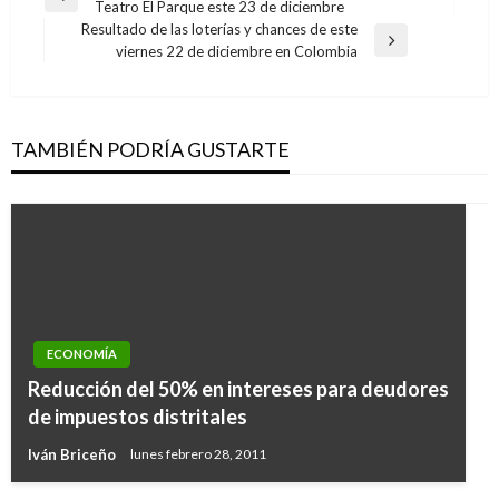
Entrada
Teatro El Parque este 23 de diciembre
de
anterior
Resultado de las loterías y chances de este
entradas
Entrada
viernes 22 de diciembre en Colombia
siguiente
TAMBIÉN PODRÍA GUSTARTE
ECONOMÍA
Reducción del 50% en intereses para deudores
de impuestos distritales
Iván Briceño
lunes febrero 28, 2011