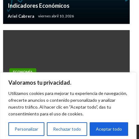
Indicadores Económicos
Ariel Cabrera
viernes abril 10, 2026
ECONOMÍA
Gobierno le apuesta a la competitividad de las
Valoramos tu privacidad.
regiones
Utilizamos cookies para mejorar tu experiencia de navegación,
Geovany Quintero Gómez
ofrecerte anuncios o contenido personalizado y analizar
miércoles abril 25, 2012
nuestro tráfico. Al hacer clic en "Aceptar todo", das tu
consentimiento para el uso de cookies.
Personalizar
Rechazar todo
Aceptar todo
© Radio Santa Fe 1070 am