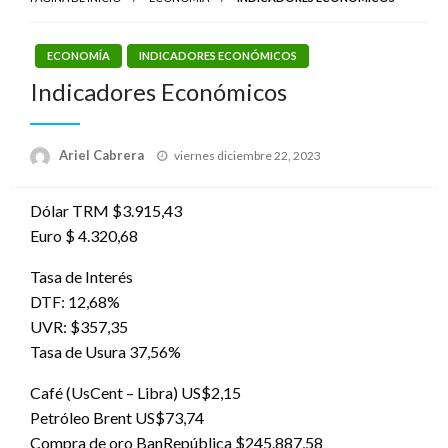
ECONOMÍA
INDICADORES ECONÓMICOS
Indicadores Económicos
Publicado
Ariel Cabrera
viernes diciembre 22, 2023
el
Dólar TRM $3.915,43
Euro $ 4.320,68
Tasa de Interés
DTF: 12,68%
UVR: $357,35
Tasa de Usura 37,56%
Café (UsCent – Libra) US$2,15
Petróleo Brent US$73,74
Compra de oro BanRepública $245.887,58