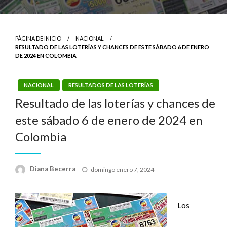
PÁGINA DE INICIO
NACIONAL
RESULTADO DE LAS LOTERÍAS Y CHANCES DE ESTE SÁBADO 6 DE ENERO
DE 2024 EN COLOMBIA
NACIONAL
RESULTADOS DE LAS LOTERÍAS
Resultado de las loterías y chances de
este sábado 6 de enero de 2024 en
Colombia
Publicado
Diana Becerra
domingo enero 7, 2024
el
Los