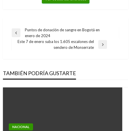
Navegación
Puntos de donación de sangre en Bogotá en
Entrada
enero de 2024
de
anterior
Este 7 de enero suba los 1.605 escalones del
entradas
Entrada
sendero de Monserrate
siguiente
TAMBIÉN PODRÍA GUSTARTE
NACIONAL