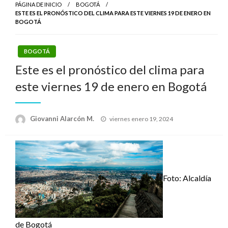
PÁGINA DE INICIO
BOGOTÁ
ESTE ES EL PRONÓSTICO DEL CLIMA PARA ESTE VIERNES 19 DE ENERO EN
BOGOTÁ
BOGOTÁ
Este es el pronóstico del clima para
este viernes 19 de enero en Bogotá
Publicado
Giovanni Alarcón M.
viernes enero 19, 2024
el
Foto:
Alcaldía
de Bogotá