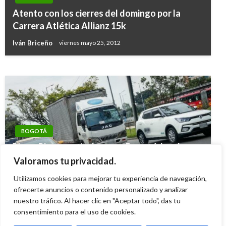
BOGOTÁ
Atento con los cierres del domingo por la
Estos son los pasos para un cupo escolar en
Carrera Atlética Allianz 15k
2020 en un colegio distrital
Iván Briceño
viernes mayo 25, 2012
Giovanni Alarcón M.
jueves septiembre 5, 2019
BOGOTÁ
Pico y Placa particulares en Bogotá: hoy lunes
4 de diciembre No pueden circular placas
Valoramos tu privacidad.
terminadas en 1,2,3,4 y 5
Utilizamos cookies para mejorar tu experiencia de navegación,
Ariel Cabrera
ofrecerte anuncios o contenido personalizado y analizar
lunes diciembre 4, 2023
nuestro tráfico. Al hacer clic en "Aceptar todo", das tu
consentimiento para el uso de cookies.