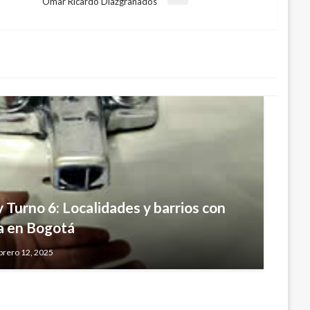
Omar Ricardo Diazgranados
 Turno 6: Localidades y barrios con
a en Bogotá
a la legalización del barrio Villa Aurora
brero 12, 2025
ubre 30, 2016