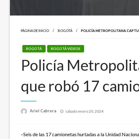
PÁGINA DE INICIO
BOGOTÁ
POLICÍA METROPOLITANA CAPTUR
BOGOTÁ
BOGOTÁ VIDEOS
Policía Metropolit
que robó 17 cami
Publicado
Ariel Cabrera
sábado enero 20, 2024
el
–Seis de las 17 camionetas hurtadas a la Unidad Naciona