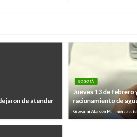
Entrada
siguiente
BOGOTÁ
Jueves 13 de febrero y
BOGOTÁ
dejaron de atender
racionamiento de agu
Distrito dio luz verde 
Giovanni Alarcón M.
miércoles fe
Giovanni Alarcón M.
domingo oct