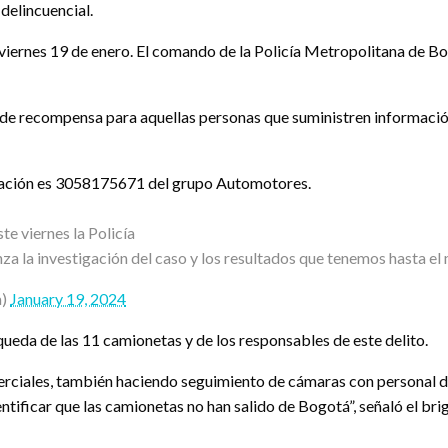
delincuencial.
viernes 19 de enero. El comando de la Policía Metropolitana de B
os de recompensa para aquellas personas que suministren informaci
ormación es 3058175671 del grupo Automotores.
te viernes la Policía
a la investigación del caso y los resultados que tenemos hasta e
a)
January 19, 2024
ueda de las 11 camionetas y de los responsables de este delito.
ciales, también haciendo seguimiento de cámaras con personal de 
entificar que las camionetas no han salido de Bogotá”, señaló el br