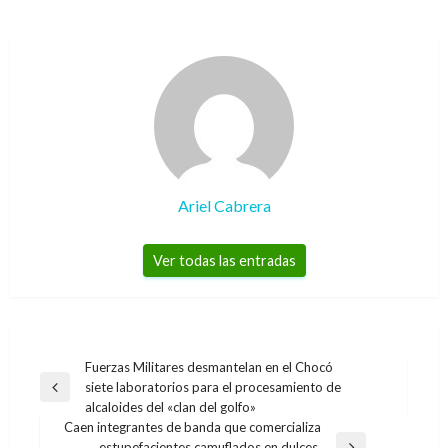
Ariel Cabrera
Ver todas las entradas
Navegación
Fuerzas Militares desmantelan en el Chocó
siete laboratorios para el procesamiento de
de
Entrada
alcaloides del «clan del golfo»
anterior
entradas
Caen integrantes de banda que comercializa
estupefacientes camuflados en dulces,