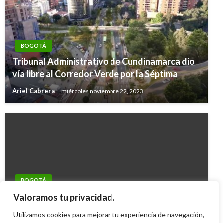
BOGOTÁ
Tribunal Administrativo de Cundinamarca dio
vía libre al Corredor Verde por la Séptima
Ariel Cabrera
miércoles noviembre 22, 2023
BOGOTÁ
Policía utiliza helicóptero para recuperar un
Valoramos tu privacidad.
vehículo hurtado en Bogotá
Utilizamos cookies para mejorar tu experiencia de navegación,