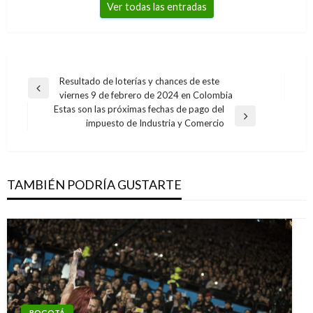
Ver todas las entradas
Navegación
Resultado de loterías y chances de este
Entrada
viernes 9 de febrero de 2024 en Colombia
de
anterior
Estas son las próximas fechas de pago del
entradas
Entrada
impuesto de Industria y Comercio
siguiente
TAMBIÉN PODRÍA GUSTARTE
BOGOTÁ