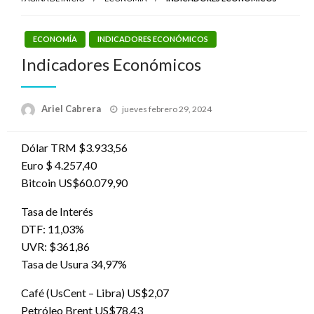
ECONOMÍA
INDICADORES ECONÓMICOS
Indicadores Económicos
Publicado
Ariel Cabrera
jueves febrero 29, 2024
el
Dólar TRM $3.933,56
Euro $ 4.257,40
Bitcoin US$60.079,90
Tasa de Interés
DTF: 11,03%
UVR: $361,86
Tasa de Usura 34,97%
Café (UsCent – Libra) US$2,07
Petróleo Brent US$78,43