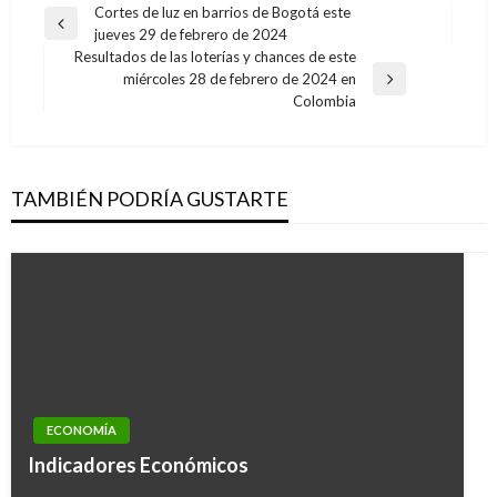
Navegación
Cortes de luz en barrios de Bogotá este
Entrada
jueves 29 de febrero de 2024
de
anterior
Resultados de las loterías y chances de este
entradas
miércoles 28 de febrero de 2024 en
Entrada
Colombia
siguiente
TAMBIÉN PODRÍA GUSTARTE
ECONOMÍA
ECONOMÍA
Lanzan líneas de crédito por $600 mil millones
Indicadores Económicos
para construcción de vivienda