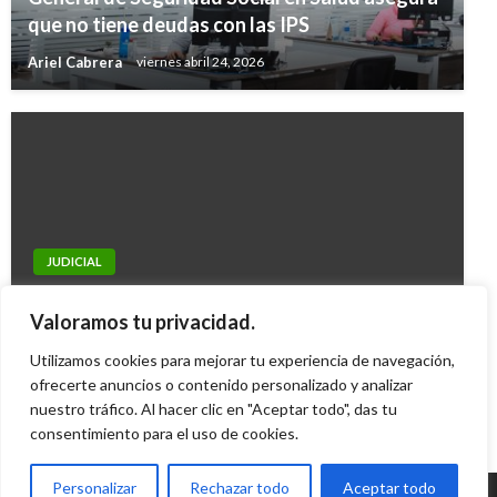
que no tiene deudas con las IPS
Ariel Cabrera
viernes abril 24, 2026
JUDICIAL
NACIONAL
Mueren dos civiles en emboscada de las Farc
Resultados de las loterías y chances de este
Valoramos tu privacidad.
cerca a Ibagué
lunes 24 de junio en Colombia
Utilizamos cookies para mejorar tu experiencia de navegación,
Ariel Cabrera
martes diciembre 15, 2009
Ariel Cabrera
ofrecerte anuncios o contenido personalizado y analizar
martes junio 25, 2019
nuestro tráfico. Al hacer clic en "Aceptar todo", das tu
consentimiento para el uso de cookies.
Personalizar
Rechazar todo
Aceptar todo