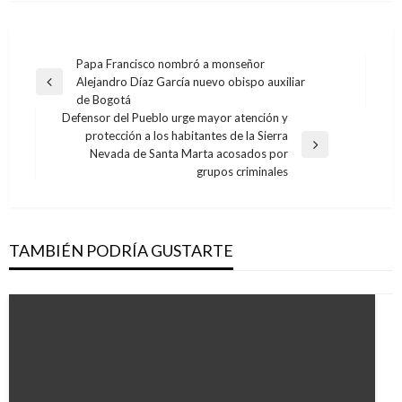
Navegación
Papa Francisco nombró a monseñor
Alejandro Díaz García nuevo obispo auxiliar
de
Entrada
de Bogotá
anterior
entradas
Defensor del Pueblo urge mayor atención y
protección a los habitantes de la Sierra
Entrada
Nevada de Santa Marta acosados por
siguiente
grupos criminales
TAMBIÉN PODRÍA GUSTARTE