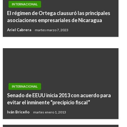
INTERNACIONAL
INTERNACIONAL
General Motors anuncia cierre de plantas en
El régimen de Ortega clausuró las principales
Norteamérica, miles de despidos y el fin de
asociaciones empresariales de Nicaragua
varios de sus modelos
Ariel Cabrera
martes marzo 7, 2023
Ariel Cabrera
martes noviembre 27, 2018
INTERNACIONAL
Senado de EEUU inicia 2013 con acuerdo para
evitar el inminente “precipicio fiscal”
Iván Briceño
martes enero 1, 2013