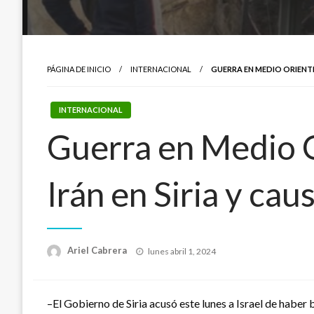
PÁGINA DE INICIO
INTERNACIONAL
GUERRA EN MEDIO ORIENT
INTERNACIONAL
Guerra en Medio 
Irán en Siria y ca
Publicado
Ariel Cabrera
lunes abril 1, 2024
el
–El Gobierno de Siria acusó este lunes a Israel de habe