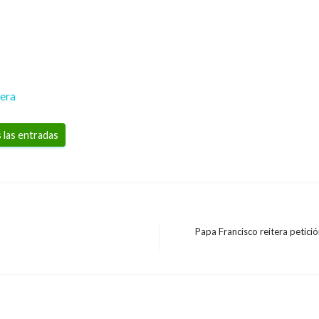
rera
 las entradas
Papa Francisco reitera petici
Entrada
COVID-19
siguiente
Por temor a segunda o
pruebas de COVID-19