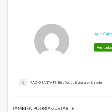
Ariel Cab
Ver todas
Navegación
RADIO SANTA FE: 86 años de historia en la radio
Entrada
anterior
de
TAMBIÉN PODRÍA GUSTARTE