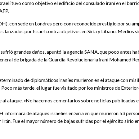
israelí tuvo como objetivo el edificio del consulado iraní en el b
 AFP.
con sede en Londres pero con reconocido prestigio por su amplia
s lanzados por Israel contra objetivos en Siria y Líbano. Medios si
 sufrió grandes daños, apuntó la agencia SANA, que poco antes hab
l general de brigada de la Guardia Revolucionaria iraní Mohamed Re
eterminado de diplomáticos iraníes murieron en el ataque con misi
oco más tarde, el lugar fue visitado por los ministros de Exteriores
e al ataque. «No hacemos comentarios sobre noticias publicadas en l
informara de ataques israelíes en Siria en que murieron 53 person
Irán. Fue el mayor número de bajas sufridas por el ejército sirio e