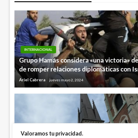
entradas
INTERNACIONAL
Grupo Hamás considera «una victoria» de
de romper relaciones diplomáticas con Is
Ariel Cabrera
jueves mayo 2, 2024
Valoramos tu privacidad.
INTERNACIONAL