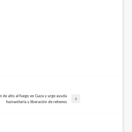
ón de alto al fuego en Gaza y urge ayuda
humanitaria y liberación de rehenes
la de coronavirus, Wuhan acelerar