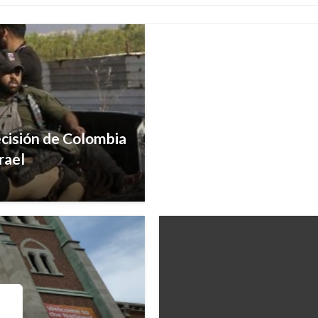
Iván Briceño
viernes mayo 15, 202
cisión de Colombia
rael