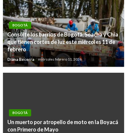
BOGOTÁ
Consulte los barrios de Bogotá, Soacha y Chía
que tienen cortes de luz este miércoles 11 de
febrero
Diana Becerra
miércoles febrero 11, 2026
BOGOTÁ
Un muerto por atropello de moto en la Boyacá
con Primero de Mayo