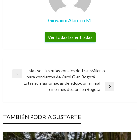
Giovanni Alarcón M.
Ver todas las entradas
Navegación
Estas son las rutas zonales de TransMilenio
Entrada
para conciertos de Karol G en Bogotá
de
anterior
Estas son las jornadas de adopción animal
entradas
Entrada
en el mes de abril en Bogotá
siguiente
TAMBIÉN PODRÍA GUSTARTE