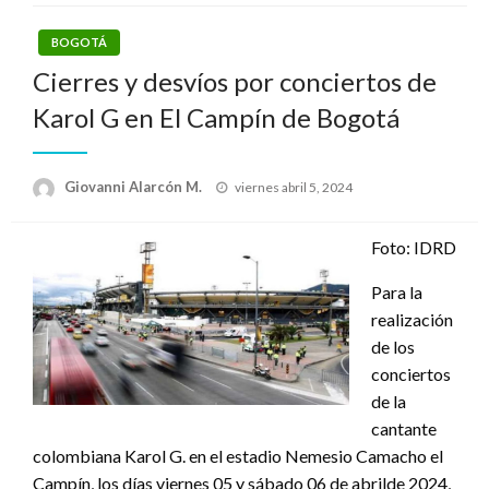
BOGOTÁ
Cierres y desvíos por conciertos de
Karol G en El Campín de Bogotá
Publicado
Giovanni Alarcón M.
viernes abril 5, 2024
el
Foto: IDRD
Para la
realización
de los
conciertos
de la
cantante
colombiana Karol G. en el estadio Nemesio Camacho el
Campín, los días viernes 05 y sábado 06 de abrilde 2024,