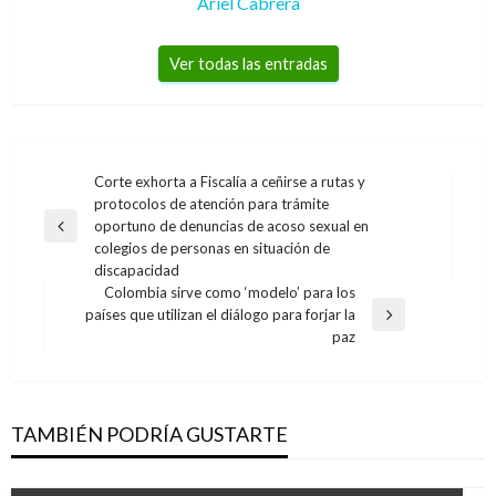
Ariel Cabrera
Ver todas las entradas
Navegación
Corte exhorta a Fiscalía a ceñirse a rutas y
protocolos de atención para trámite
de
oportuno de denuncias de acoso sexual en
Entrada
entradas
colegios de personas en situación de
anterior
discapacidad
Colombia sirve como ‘modelo’ para los
países que utilizan el diálogo para forjar la
Entrada
paz
siguiente
TAMBIÉN PODRÍA GUSTARTE