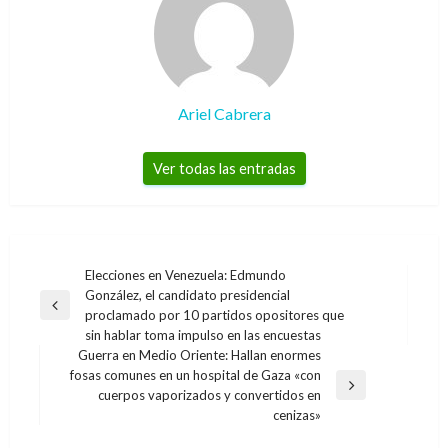
Ariel Cabrera
Ver todas las entradas
Navegación
Elecciones en Venezuela: Edmundo
González, el candidato presidencial
de
Entrada
proclamado por 10 partidos opositores que
entradas
anterior
sin hablar toma impulso en las encuestas
Guerra en Medio Oriente: Hallan enormes
fosas comunes en un hospital de Gaza «con
Entrada
cuerpos vaporizados y convertidos en
siguiente
cenizas»