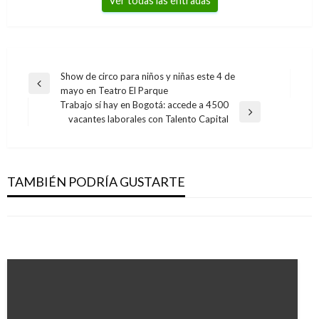
Ver todas las entradas
Navegación
Show de circo para niños y niñas este 4 de
Entrada
mayo en Teatro El Parque
de
anterior
Trabajo sí hay en Bogotá: accede a 4500
entradas
Entrada
vacantes laborales con Talento Capital
BOGOTÁ
siguiente
BOGOTÁ
Más de 400 familias de zonas rurales de
Procuraduría investigará a Peñalosa por
BOGOTÁ
Bogotá pagarán $10.000 mensuales por agua
proyecto Proscenio
TAMBIÉN PODRÍA GUSTARTE
Más de 1.700 estudiantes de colegio en Usme
potable
Manuel Reyes Beltran
domingo marzo 3, 2019
se benefician con medidas de movilidad
Andres Felipe Gama
jueves septiembre 8, 2016
Iván Briceño
lunes septiembre 24, 2018