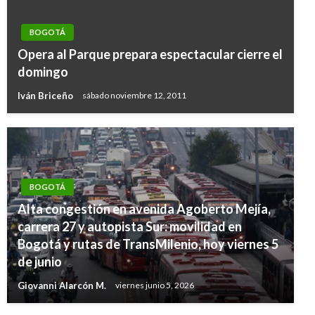
BOGOTÁ
Opera al Parque prepara espectacular cierre el
domingo
Iván Briceño
sábado noviembre 12, 2011
BOGOTÁ
Alta congestión en avenida Agoberto Mejía,
carrera 27 y autopista Sur: movilidad en
Bogotá y rutas de TransMilenio, hoy viernes 5
de junio
Giovanni Alarcón M.
viernes junio 5, 2026