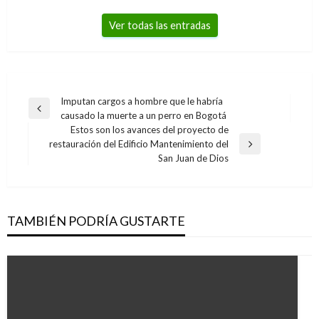
Ver todas las entradas
Navegación
Imputan cargos a hombre que le habría
Entrada
causado la muerte a un perro en Bogotá
de
anterior
Estos son los avances del proyecto de
entradas
restauración del Edificio Mantenimiento del
Entrada
San Juan de Dios
siguiente
TAMBIÉN PODRÍA GUSTARTE