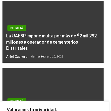
BOGOTÁ
La UAESP impone multa por más de $2 mil 292
millones a operador de cementerios
Distritales
Ariel Cabrera
viernes febrero 10, 2023
BOGOTÁ
Empleo y formación para los habitantes de
Valoramos tu privacidad.