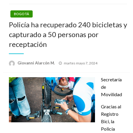
BOGOTÁ
Policía ha recuperado 240 bicicletas y
capturado a 50 personas por
receptación
Publicado
Giovanni Alarcón M.
martes mayo 7, 2024
el
Secretaría
de
Movilidad
Gracias al
Registro
Bici, la
Policía