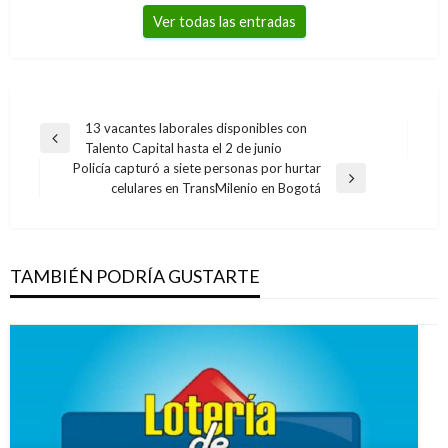
Ver todas las entradas
Navegación
13 vacantes laborales disponibles con
Entrada
Talento Capital hasta el 2 de junio
de
anterior
Policía capturó a siete personas por hurtar
entradas
Entrada
celulares en TransMilenio en Bogotá
siguiente
TAMBIÉN PODRÍA GUSTARTE