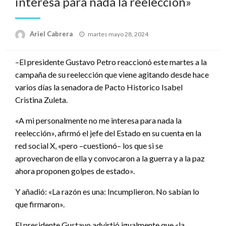
interesa para nada la reelección»
Publicado
Ariel Cabrera
martes mayo 28, 2024
el
–El presidente Gustavo Petro reaccionó este martes a la
campaña de su reelección que viene agitando desde hace
varios días la senadora de Pacto Historico Isabel
Cristina Zuleta.
«A mi personalmente no me interesa para nada la
reelección», afirmó el jefe del Estado en su cuenta en la
red social X, «pero –cuestionó– los que si se
aprovecharon de ella y convocaron a la guerra y a la paz
ahora proponen golpes de estado».
Y añadió: «La razón es una: Incumplieron. No sabían lo
que firmaron».
El presidente Gustavo advirtió igualmente que «la