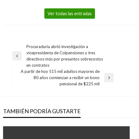
Ver todas las entradas
Navegación
Procuraduría abrió investigación a
vicepresidenta de Colpensiones y tres
de
Entrada
directivos más por presuntos sobrecostos
entradas
anterior
en contratos
A partir de hoy 515 mil adultos mayores de
80 años comienzan a recibir un bono
Entrada
pensional de $225 mil
siguiente
TAMBIÉN PODRÍA GUSTARTE