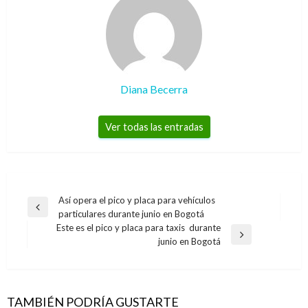
Diana Becerra
Ver todas las entradas
Navegación
Así opera el pico y placa para vehículos
Entrada
particulares durante junio en Bogotá
de
anterior
Este es el pico y placa para taxis durante
entradas
Entrada
junio en Bogotá
siguiente
TAMBIÉN PODRÍA GUSTARTE