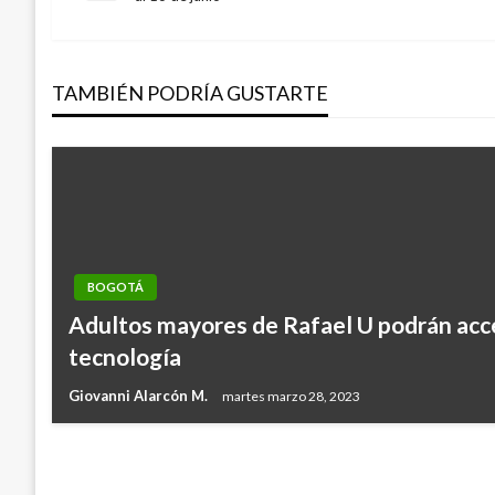
anterior
de
TAMBIÉN PODRÍA GUSTARTE
entradas
BOGOTÁ
BOGOTÁ
Adultos mayores de Rafael U podrán acc
En libertad presunto líder de distribución
tecnología
Bronx
Giovanni Alarcón M.
martes marzo 28, 2023
Andres Felipe Gama
viernes julio 28, 2017