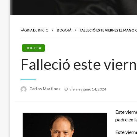
PÁGINA DE INICIO
BOGOTÁ
FALLECIÓ ESTE VIERNES EL MAGO
BOGOTÁ
Falleció este vier
Publicado
Carlos Martinez
viernes junio 14, 2024
el
Este viern
padre en la
Este viern