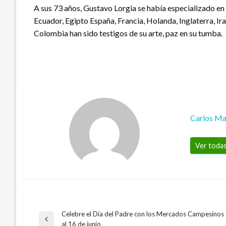
A sus 73 años, Gustavo Lorgia se había especializado en 
Ecuador, Egipto España, Francia, Holanda, Inglaterra, Ira
Colombia han sido testigos de su arte, paz en su tumba.
Carlos Ma
Ver todas
Celebre el Día del Padre con los Mercados Campesinos
Navegación
Entrada
al 16 de junio