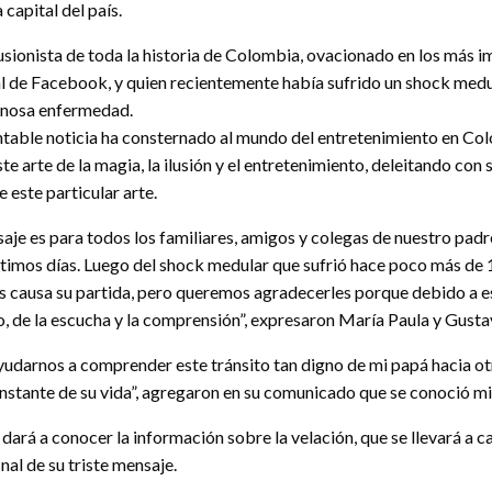
 capital del país.
lusionista de toda la historia de Colombia, ovacionado en los más 
ial de Facebook, y quien recientemente había sufrido un shock med
enosa enfermedad.
table noticia ha consternado al mundo del entretenimiento en Col
ste arte de la magia, la ilusión y el entretenimiento, deleitando co
 este particular arte.
aje es para todos los familiares, amigos y colegas de nuestro padr
ltimos días. Luego del shock medular que sufrió hace poco más de 15
nos causa su partida, pero queremos agradecerles porque debido a e
, de la escucha y la comprensión”, expresaron María Paula y Gusta
ayudarnos a comprender este tránsito tan digno de mi papá hacia ot
 instante de su vida”, agregaron en su comunicado que se conoció m
ará a conocer la información sobre la velación, que se llevará a
nal de su triste mensaje.