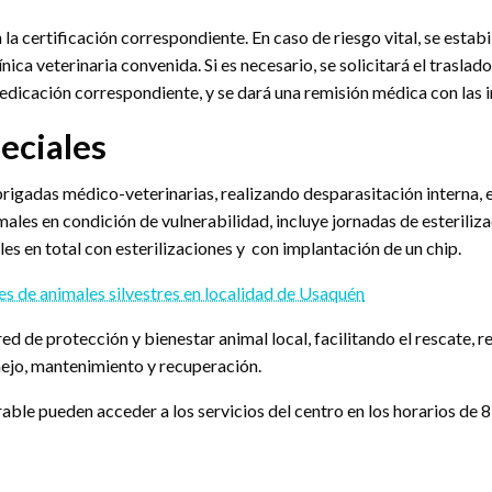
a certificación correspondiente. En caso de riesgo vital, se estabil
nica veterinaria convenida. Si es necesario, se solicitará el trasl
medicación correspondiente, y se dará una remisión médica con las 
eciales
brigadas médico-veterinarias, realizando desparasitación interna,
animales en condición de vulnerabilidad, incluye jornadas de ester
es en total con esterilizaciones y con implantación de un chip.
s de animales silvestres en localidad de Usaquén
ed de protección y bienestar animal local, facilitando el rescate, 
nejo, mantenimiento y recuperación.
e pueden acceder a los servicios del centro en los horarios de 8:00 