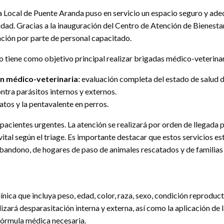
a Local de Puente Aranda puso en servicio un espacio seguro y ade
lidad. Gracias a la inauguración del Centro de Atención de Bienesta
ción por parte de personal capacitado.
o tiene como objetivo principal realizar brigadas médico-veterinar
n médico-veterinaria:
evaluación completa del estado de salud d
tra parásitos internos y externos.
gatos y la pentavalente en perros.
pacientes urgentes. La atención se realizará por orden de llegada
ital según el triage. Es importante destacar que estos servicios e
abandono, de hogares de paso de animales rescatados y de familias 
clínica que incluya peso, edad, color, raza, sexo, condición reproduc
alizará desparasitación interna y externa, así como la aplicación de
 fórmula médica necesaria.