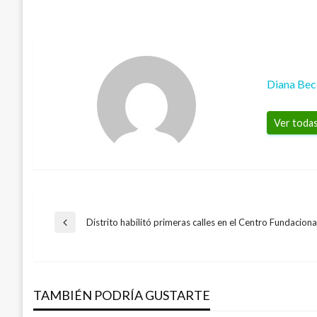
Diana Bec
Ver todas
Navegación
Distrito habilitó primeras calles en el Centro Fundacion
Entrada
anterior
de
TAMBIÉN PODRÍA GUSTARTE
entradas