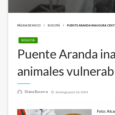
PÁGINA DE INICIO
BOGOTÁ
PUENTE ARANDA INAUGURA CENTR
BOGOTÁ
Puente Aranda ina
animales vulnerab
Publicado
Diana Becerra
domingo junio 16, 2024
el
Foto: Alca