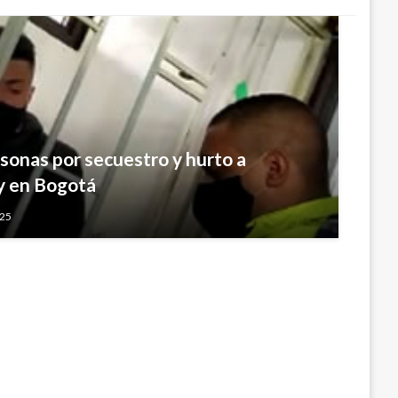
onas por secuestro y hurto a
mera guía para atender la desnutrición
y en Bogotá
025
o 27, 2019