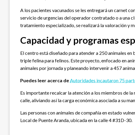
A los pacientes vacunados se les entregará un carnet con l
servicio de urgencias del operador contratado o a una clí
tratamiento especializado, se realizará la valoración y 
Capacidad y programas esp
El centro está diseñado para atender a 250 animales en 
triple felina para felinos. Este proyecto, enfocado en 
animales por jornada y planeando intervenir a 457 animal
Puedes leer acerca de
Autoridades incautaron 75 parte
Es importante recalcar la atención a los miembros de la r
calle, aliviando así la carga económica asociada a su ma
Las personas con animales de compañía en estado vulnerabl
Local de Puente Aranda, ubicada en la calle 4 #31D-30.