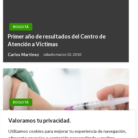
BOGOTÁ
Primer año de resultados del Centro de
Atención a Víctimas
Carlos Martinez
sábado marzo 13, 2010
BOGOTÁ
Estos son los puntos de vacunación en Bogotá
contra poliomielitis, sarampión, difteria, tos
Valoramos tu privacidad.
ferina y más hoy 4 de diciembre de 2025
Utilizamos cookies para mejorar tu experiencia de navegación,
ofrecerte anuncios o contenido personalizado y analizar
Giovanni Alarcón M.
jueves diciembre 4, 2025