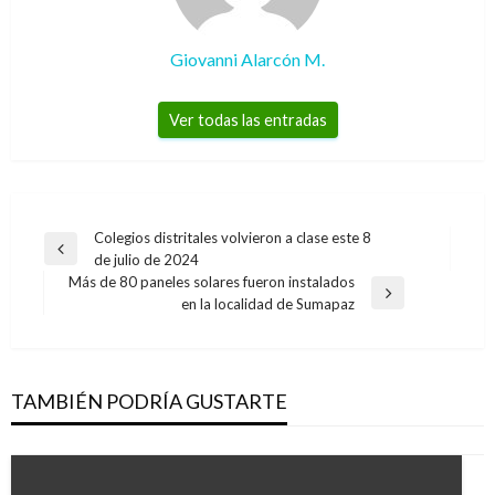
Giovanni Alarcón M.
Ver todas las entradas
Navegación
Colegios distritales volvieron a clase este 8
Entrada
de julio de 2024
de
anterior
Más de 80 paneles solares fueron instalados
entradas
Entrada
en la localidad de Sumapaz
siguiente
TAMBIÉN PODRÍA GUSTARTE