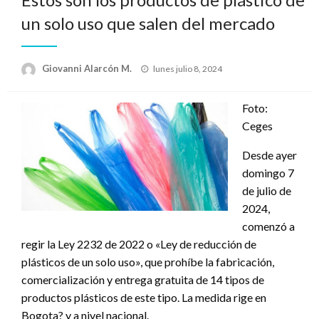
un solo uso que salen del mercado
Publicado
Giovanni Alarcón M.
lunes julio 8, 2024
el
Foto:
Ceges
Desde ayer
domingo 7
de julio de
2024,
comenzó a
regir la Ley 2232 de 2022 o «Ley de reducción de
plásticos de un solo uso», que prohíbe la fabricación,
comercialización y entrega gratuita de 14 tipos de
productos plásticos de este tipo. La medida rige en
Bogota? y a nivel nacional.