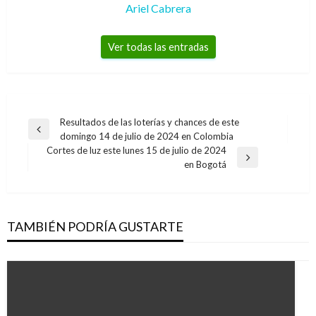
Ariel Cabrera
Ver todas las entradas
Navegación
Resultados de las loterías y chances de este
Entrada
domingo 14 de julio de 2024 en Colombia
de
anterior
Cortes de luz este lunes 15 de julio de 2024
entradas
Entrada
en Bogotá
siguiente
TAMBIÉN PODRÍA GUSTARTE