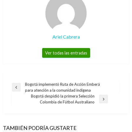
Ariel Cabrera
Ver todas las entradas
Navegación
Bogotá implementó Ruta de Acción Emberá
Entrada
para atención a la comunidad indígena
de
anterior
Bogotá despidió la primera Selección
entradas
Entrada
Colombia de Fútbol Australiano
siguiente
NACIONAL
NACIONAL
Resultados de las loterías y chances de este
Resultados de las loterías y chances de este
lunes 24 de febrero en Colombia
TAMBIÉN PODRÍA GUSTARTE
lunes 23 de marzo en Colombia