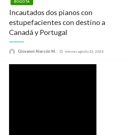
BOGOTÁ
Incautados dos pianos con
estupefacientes con destino a
Canadá y Portugal
Publicado
Giovanni Alarcón M.
viernes agosto 23, 2024
el