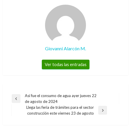
Giovanni Alarcón M.
Ver todas las entradas
Navegación
Así fue el consumo de agua ayer jueves 22
Entrada
de agosto de 2024
de
anterior
Llega las feria de trámites para el sector
entradas
Entrada
construcción este viernes 23 de agosto
siguiente