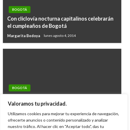
BOGOTÁ
Con cliclovía nocturna capitalinos celebrarán
el cumpleaños de Bogotá
Margarita Bedoya
lunes agosto 4, 2014
BOGOTÁ
BOGOTÁ
Llegan los Mercados Campesinos en la primera
Construyen Centro Oncológico Pediátrico
Valoramos tu privacidad.
semana de abril
más grande del país
Utilizamos cookies para mejorar tu experiencia de navegación,
Giovanni Alarcón M.
lunes abril 3, 2023
Mary Gomez
ofrecerte anuncios o contenido personalizado y analizar
miércoles diciembre 14, 2016
nuestro tráfico. Al hacer clic en "Aceptar todo", das tu