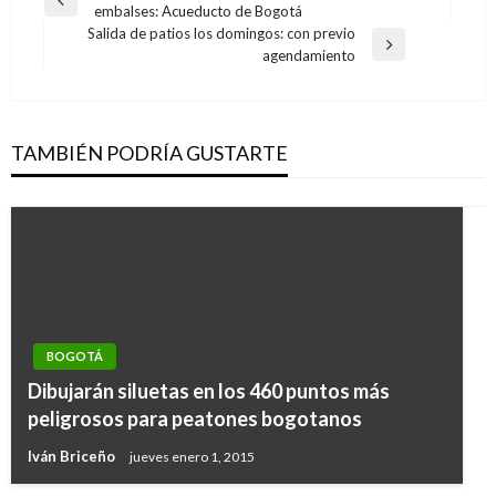
Entrada
embalses: Acueducto de Bogotá
de
anterior
Salida de patios los domingos: con previo
entradas
Entrada
agendamiento
siguiente
TAMBIÉN PODRÍA GUSTARTE
BOGOTÁ
Dibujarán siluetas en los 460 puntos más
peligrosos para peatones bogotanos
Iván Briceño
jueves enero 1, 2015