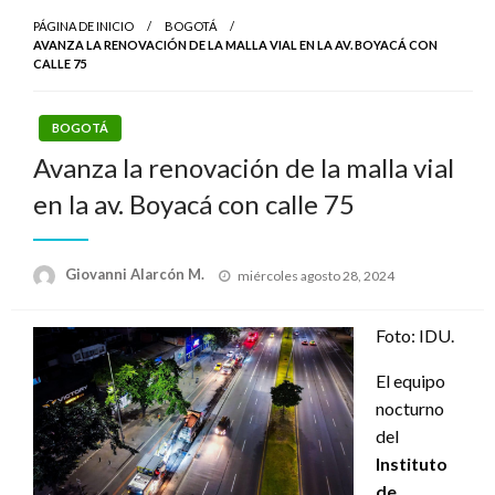
PÁGINA DE INICIO
BOGOTÁ
AVANZA LA RENOVACIÓN DE LA MALLA VIAL EN LA AV. BOYACÁ CON
CALLE 75
BOGOTÁ
Avanza la renovación de la malla vial
en la av. Boyacá con calle 75
Publicado
Giovanni Alarcón M.
miércoles agosto 28, 2024
el
Foto: IDU.
El equipo
nocturno
del
Instituto
de