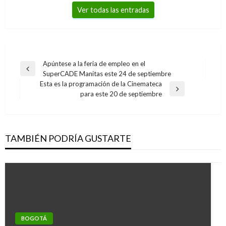
Ver todas las entradas
Navegación
Apúntese a la feria de empleo en el
Entrada
SuperCADE Manitas este 24 de septiembre
de
anterior
Esta es la programación de la Cinemateca
entradas
Entrada
para este 20 de septiembre
siguiente
TAMBIÉN PODRÍA GUSTARTE
BOGOTÁ