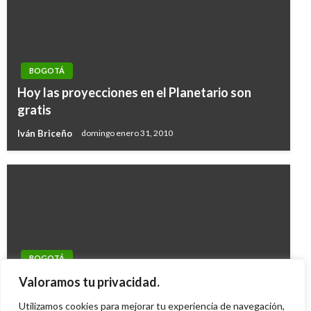
BOGOTÁ
Hoy las proyecciones en el Planetario son
gratis
Iván Briceño
domingo enero 31, 2010
BOGOTÁ
Se firma pacto para proteger los cerros
Valoramos tu privacidad.
orientales de Bogotá
Utilizamos cookies para mejorar tu experiencia de navegación,