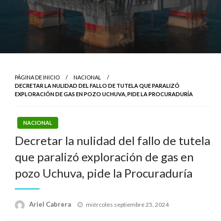
PÁGINA DE INICIO
NACIONAL
DECRETAR LA NULIDAD DEL FALLO DE TUTELA QUE PARALIZÓ
EXPLORACIÓN DE GAS EN POZO UCHUVA, PIDE LA PROCURADURÍA
NACIONAL
Decretar la nulidad del fallo de tutela
que paralizó exploración de gas en
pozo Uchuva, pide la Procuraduría
Publicado
Ariel Cabrera
miércoles septiembre 25, 2024
el