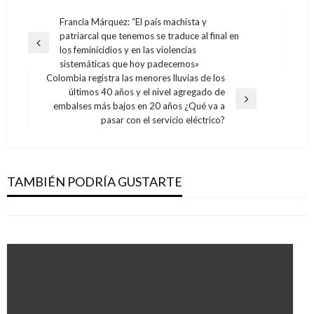
Navegación
Francia Márquez: “El país machista y
patriarcal que tenemos se traduce al final en
de
Entrada
los feminicidios y en las violencias
entradas
anterior
sistemáticas que hoy padecemos»
Colombia registra las menores lluvias de los
últimos 40 años y el nivel agregado de
Entrada
embalses más bajos en 20 años ¿Qué va a
siguiente
pasar con el servicio eléctrico?
NACIONAL
ANTIOQUIA
Resultados de las loterías y chances de este
Menor murió tras choque de un camión contra
miércoles 9 de octubre en Colombia
TAMBIÉN PODRÍA GUSTARTE
un jardín infantil
Ariel Cabrera
jueves octubre 10, 2019
Andres Felipe Gama
lunes abril 6, 2015