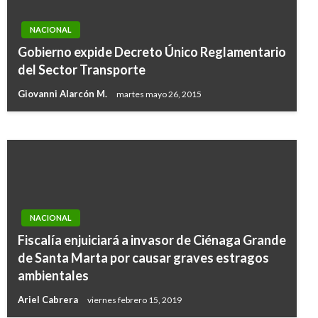
NACIONAL
JUDICIAL
Gobierno expide Decreto Único Reglamentario
Incautan tres toneladas y media de panela
del Sector Transporte
adulterada
Giovanni Alarcón M.
martes mayo 26, 2015
Giovanni Alarcón M.
miércoles mayo 31, 2017
NACIONAL
Fiscalía enjuiciará a invasor de Ciénaga Grande
de Santa Marta por causar graves estragos
ambientales
Ariel Cabrera
viernes febrero 15, 2019