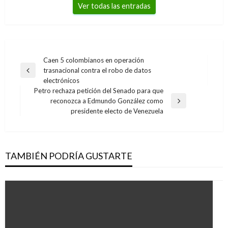
Ver todas las entradas
Navegación
Caen 5 colombianos en operación
trasnacional contra el robo de datos
de
Entrada
electrónicos
anterior
entradas
Petro rechaza petición del Senado para que
reconozca a Edmundo González como
Entrada
presidente electo de Venezuela
siguiente
TAMBIÉN PODRÍA GUSTARTE