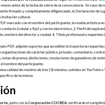
meses antes de la fecha de cierre de la convocatoria. En caso de no
ente firmado y completamente diligenciado, la Declaración de Lu
invitación cultural.
PDF marcado con el nombre del participante, la reseña artística no
ontacto (celular y fijo) y correo electrónico. 2. Perfil del aspiran
 nombre del director y ciudad. 4. Título profesional o experiencia
mato PDF, adjunte soportes que acrediten la trayectoria requerida de
 organizaciones de carácter público, privado, comunitario, contrat
 notas de prensa, distinciones, resoluciones de ganadores de estímu
 el nombre del participante.
uena calidad de máximo de tres (3) minutos, subidos en YouTube o 
specífico de la misma.
ción
porte,
junto con la
Corporación COCREA
, verificarán el cumplimi