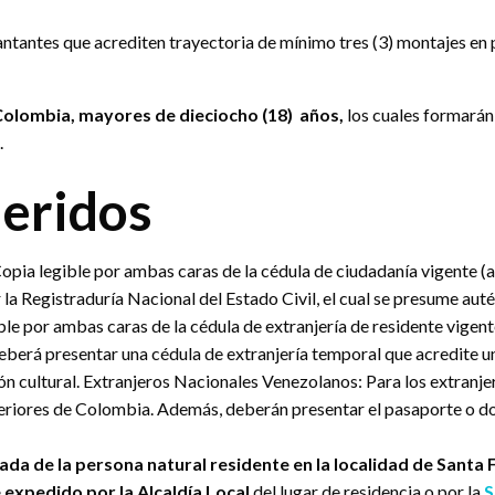
antantes que acrediten trayectoria de mínimo tres (3) montajes en
Colombia, mayores de dieciocho (18) años,
los cuales formarán
.
eridos
opia legible por ambas caras de la cédula de ciudadanía vigente (a
Registraduría Nacional del Estado Civil, el cual se presume autén
ble por ambas caras de la cédula de extranjería de residente vigen
 deberá presentar una cédula de extranjería temporal que acredite 
ación cultural. Extranjeros Nacionales Venezolanos: Para los extranj
teriores de Colombia. Además, deberán presentar el pasaporte o d
ada de la persona natural residente en la localidad de Santa 
 expedido por la Alcaldía Local
del lugar de residencia o por la
S