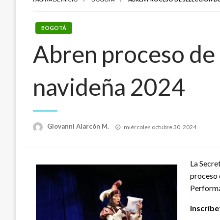
BOGOTÁ
Abren proceso de 
navideña 2024
Publicado
Giovanni Alarcón M.
miércoles octubre 30, 2024
el
La Secre
proceso 
Performát
Inscríbe