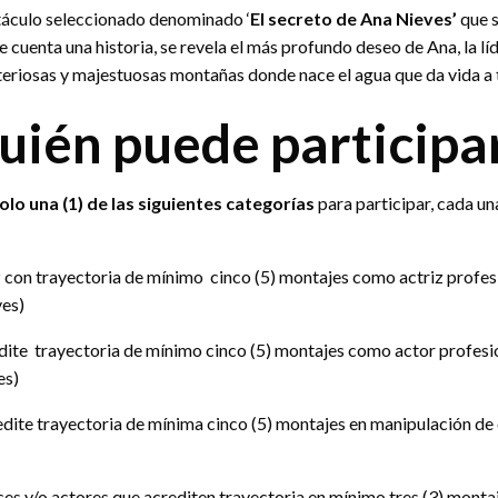
táculo seleccionado denominado ‘
El secreto de Ana Nieves’
que s
e cuenta una historia, se revela el más profundo deseo de Ana, la l
teriosas y majestuosas montañas donde nace el agua que da vida a 
uién puede participa
lo una (1) de las siguientes categorías
para participar, cada un
z con trayectoria de mínimo cinco (5) montajes como actriz profes
ves)
edite trayectoria de mínimo cinco (5) montajes como actor profesi
es)
credite trayectoria de mínima cinco (5) montajes en manipulación d
ces y/o actores que acrediten trayectoria en mínimo tres (3) monta