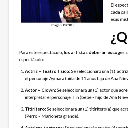
El espec
cada call
esas mis
Imagen: PIXNIO
¿Q
Para este espectáculo, l
os artistas deberán escoger so
espectáculo:
Actriz – Teatro físico:
Se seleccionará una (1) actri
el personaje Aymara (niña de 11 años hija de Ana Nie
Actor – Clown:
Se seleccionará un (1) actor que acr
interpretar el personaje Tin (bebe – hijo de Ana Niev
Titiritero:
Se seleccionará un (1) titiritero(a) que a
(Perro – Marioneta grande).
Actrices / actores:
Se seleccionarán cuatro (4) actri