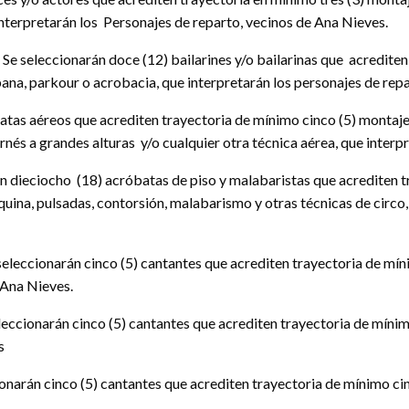
nterpretarán los Personajes de reparto, vecinos de Ana Nieves.
Se seleccionarán doce (12) bailarines y/o bailarinas que acredite
ana, parkour o acrobacia, que interpretarán los personajes de rep
batas aéreos que acrediten trayectoria de mínimo cinco (5) montaj
arnés a grandes alturas y/o cualquier otra técnica aérea, que interp
n dieciocho (18) acróbatas de piso y malabaristas que acrediten 
uina, pulsadas, contorsión, malabarismo y otras técnicas de circo,
seleccionarán cinco (5) cantantes que acrediten trayectoria de mín
 Ana Nieves.
leccionarán cinco (5) cantantes que acrediten trayectoria de mínim
s
onarán cinco (5) cantantes que acrediten trayectoria de mínimo cin