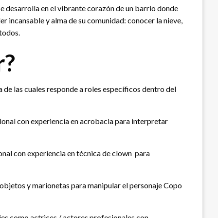
e desarrolla en el vibrante corazón de un barrio donde
íder incansable y alma de su comunidad: conocer la nieve,
todos.
r?
a de las cuales responde a roles específicos dentro del
ional con experiencia en acrobacia para interpretar
onal con experiencia en técnica de clown para
e objetos y marionetas para manipular el personaje Copo
jes como actrices / actores profesionales con