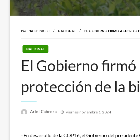
PÁGINA DE INICIO
NACIONAL
EL GOBIERNO FIRMÓ ACUERDO H
NACIONAL
El Gobierno firmó 
protección de la b
Publicado
Ariel Cabrera
viernes noviembre 1, 2024
el
–En desarrollo de la COP16, el Gobierno del presidente