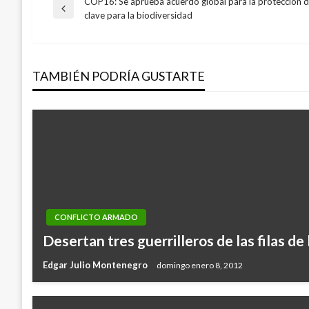
COP16: Se aprueba acuerdo global para la protección d
Navegación
Entrada
clave para la biodiversidad
anterior
de
TAMBIÉN PODRÍA GUSTARTE
entradas
CONFLICTO ARMADO
Desertan tres guerrilleros de las filas de 
Edgar Julio Montenegro
domingo enero 8, 2012