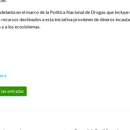
ble.
e adelanta en el marco de la Política Nacional de Drogas que incluy
recursos destinados a esta iniciativa provienen de dineros incautad
 y a los ecosistemas.
rera
 las entradas