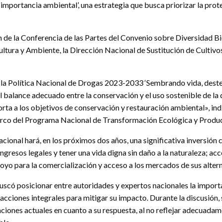
al importancia ambiental’, una estrategia que busca priorizar la pr
ón de la Conferencia de las Partes del Convenio sobre Diversidad Bio
cultura y Ambiente, la Dirección Nacional de Sustitución de Cultivos
on la Política Nacional de Drogas 2023-2033 ‘Sembrando vida, des
l balance adecuado entre la conservación y el uso sostenible de la 
rta a los objetivos de conservación y restauración ambiental», ind
Marco del Programa Nacional de Transformación Ecológica y Produc
cional hará, en los próximos dos años, una significativa inversión c
ingresos legales y tener una vida digna sin daño a la naturaleza;
poyo para la comercialización y acceso a los mercados de sus alter
buscó posicionar entre autoridades y expertos nacionales la impor
acciones integrales para mitigar su impacto. Durante la discusión, 
taciones actuales en cuanto a su respuesta, al no reflejar adecuad