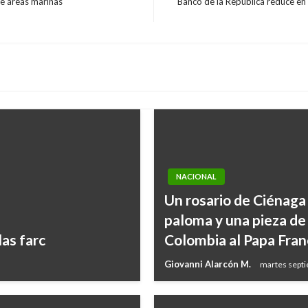
e áreas marinas
Banco de la República reduce en 
Entrada
siguiente
NACIONAL
Un rosario de Ciénaga
paloma y una pieza de 
las farc
Colombia al Papa Fran
Giovanni Alarcón M.
martes septi