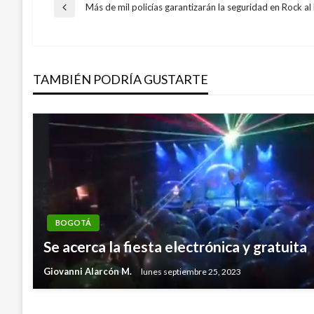
Navegación
Más de mil policías garantizarán la seguridad en Rock a
Entrada
anterior
de
TAMBIÉN PODRÍA GUSTARTE
entradas
BOGOTÁ
BOGOTÁ
Funcionarios de Hospital El Tunal protes
Se acerca la fiesta electrónica y gratui
sueldos
Giovanni Alarcón M.
lunes septiembre 25, 2023
Iván Briceño
jueves junio 28, 2012