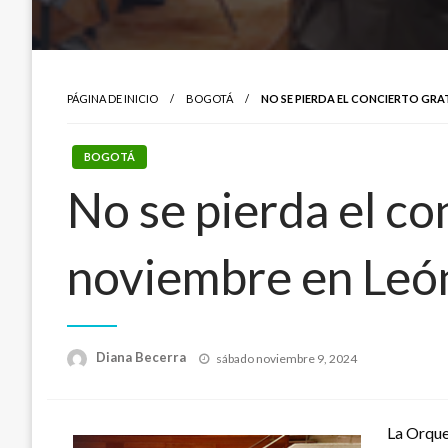
PÁGINA DE INICIO
BOGOTÁ
NO SE PIERDA EL CONCIERTO GRAT
BOGOTÁ
No se pierda el co
noviembre en León
Publicado
Diana Becerra
sábado noviembre 9, 2024
el
La Orque