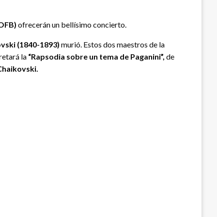
(OFB)
ofrecerán un bellísimo concierto.
ovski (1840-1893)
murió. Estos dos maestros de la
retará la
“Rapsodia sobre un tema de Paganini”,
de
 Chaikovski.