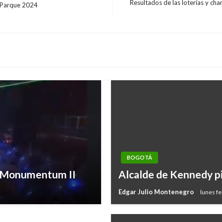
Resultados de las loterías y c
l Parque 2024
Entrada
siguiente
BOGOTÁ
tan por no pago de
ta Monumentum II
Alcalde de Kennedy pi
Edgar Julio Montenegro
lunes fe