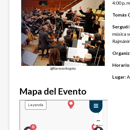
4:00 p. m
Tomàs Gr
Serguéi
música se
Rajmánin
Organiz
Horario
@filarmonibogota
Lugar:
A
Mapa del Evento