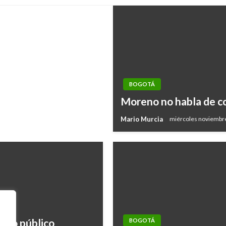
BOGOTÁ
Moreno no habla de c
Mario Murcia
miércoles noviembre
ado público
BOGOTÁ
,