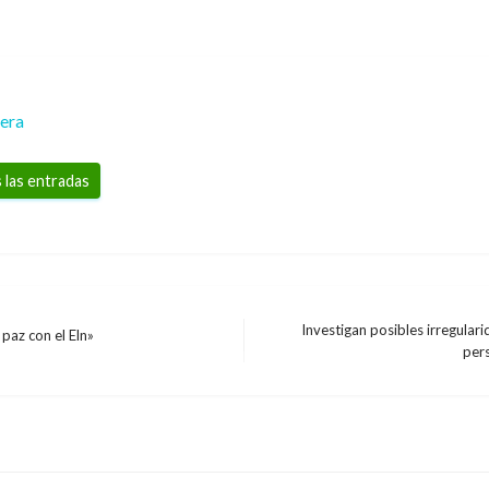
rera
 las entradas
Investigan posibles irregular
paz con el Eln»
Entrada
per
siguiente
 que mató a