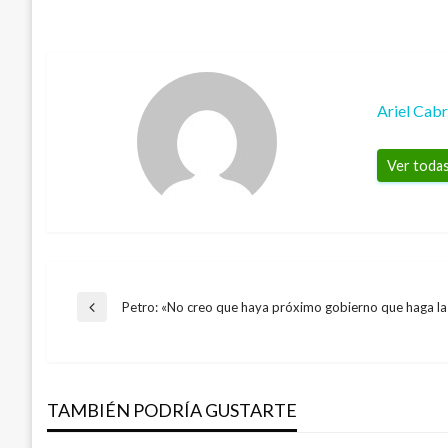
Ariel Cab
Ver todas
Navegación
Petro: «No creo que haya próximo gobierno que haga la 
Entrada
anterior
BOGOTÁ
de
Imputan cargos a colado de Transmilenio
trabajador de Recaudo Bogotá
TAMBIÉN PODRÍA GUSTARTE
entradas
Iván Briceño
lunes enero 16, 2017