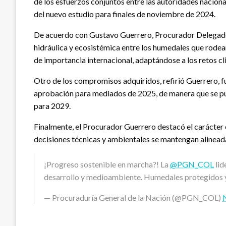
de los esfuerzos conjuntos entre las autoridades naciona
del nuevo estudio para finales de noviembre de 2024.
De acuerdo con Gustavo Guerrero, Procurador Delegado p
hidráulica y ecosistémica entre los humedales que rodean
de importancia internacional, adaptándose a los retos c
Otro de los compromisos adquiridos, refirió Guerrero, fue
aprobación para mediados de 2025, de manera que se pued
para 2029.
Finalmente, el Procurador Guerrero destacó el carácter e
decisiones técnicas y ambientales se mantengan alineada
¡Progreso sostenible en marcha?! La
@PGN_COL
lid
desarrollo y medioambiente. Humedales protegidos y 
— Procuraduría General de la Nación (@PGN_COL)