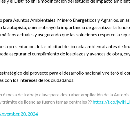
les y el Distrito en la modificación del estudio de impacto ambient
ara Asuntos Ambientales, Minero Energéticos y Agrarios, un aspe
 la autopista, quien subrayó la importancia de garantizar la func
limáticos actuales y asegurando que las soluciones respeten la riq
 la presentación de la solicitud de licencia ambiental antes de fina
a asegurar el cumplimiento de los plazos y avances de obra, cuyo i
stratégico del proyecto para el desarrollo nacional y reiteró el c
s con los intereses de los ciudadanos.
eró mesa de trabajo clave para destrabar ampliación de la Autopist
trámite de licencias fueron temas centrales ??
https://t.co/jwlN
November 20, 2024