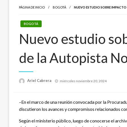
PÁGINA DE INICIO
BOGOTÁ
NUEVO ESTUDIO SOBRE IMPACTO A
BOGOTÁ
Nuevo estudio sob
de la Autopista No
Publicado
Ariel Cabrera
miércoles noviembre 20, 2024
el
–En el marco de una reunión convocada por la Procuradur
discutieron los avances y compromisos relacionados con 
Según el ministerio público, luego de conocerse el archiv