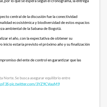
al, por lo que se espera según el cronograma, la entrega
cto central de la discusión fue la conectividad
ionalidad ecosistémica y biodiversidad de estos espacios
ueza ambiental de la Sabana de Bogotá.
lizar el año, con la expectativa de obtener su
nicio estaría previsto el próximo año y su finalización
ompromiso del ente de control en garantizar que las
a Norte. Se busca asegurar equilibrio entre
1IpF3S
pic.twitter.com/3YZ9CVuuM9