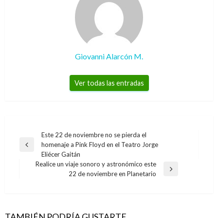
Giovanni Alarcón M.
Ver todas las entradas
Navegación
Este 22 de noviembre no se pierda el
homenaje a Pink Floyd en el Teatro Jorge
de
Entrada
Eliécer Gaitán
anterior
entradas
Realice un viaje sonoro y astronómico este
Entrada
22 de noviembre en Planetario
siguiente
BOGOTÁ
BOGOTÁ
‘Matriculatón’ vinculó a más de 3.600
Sujeto señalado como agresor de sus vecinos
estudiantes a los colegios de Bogotá
TAMBIÉN PODRÍA GUSTARTE