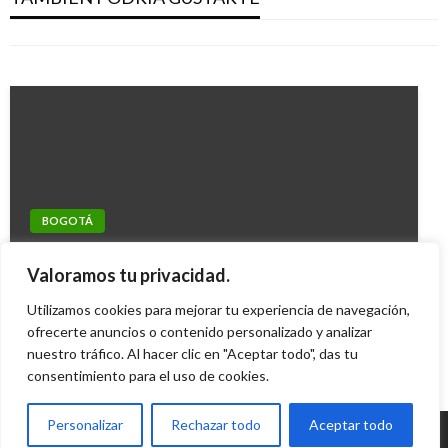
tiene 6 denuncias en Fiscalía
Giovanni Alarcón M.
lunes febrero 17, 2020
Manuel Reyes Beltran
jueves octubre 27, 2016
BOGOTÁ
BOGOTÁ
Mañana vence plazo para solicitar cupo en los
Por disturbios Universidad Nacional suspende
Valoramos tu privacidad.
grados de preescolar en Bogotá
actividades hasta nueva orden
Utilizamos cookies para mejorar tu experiencia de navegación,
Giovanni Alarcón M.
miércoles diciembre 14, 2022
Manuel Reyes Beltran
ofrecerte anuncios o contenido personalizado y analizar
jueves noviembre 22, 2018
nuestro tráfico. Al hacer clic en "Aceptar todo", das tu
consentimiento para el uso de cookies.
Personalizar
Rechazar todo
Aceptar todo
© Radio Santa Fe 1070 am