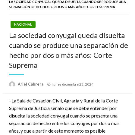
LA SOCIEDAD CONYUGAL QUEDA DISUELTA CUANDO SE PRODUCE UNA
SEPARACIÓN DE HECHO POR DOS O MÁS AÑOS: CORTE SUPREMA
NACIONAL
La sociedad conyugal queda disuelta
cuando se produce una separación de
hecho por dos o más años: Corte
Suprema
Publicado
Ariel Cabrera
lunes diciembre 23, 2024
el
–La Sala de Casación Civil, Agraria y Rural de la Corte
Suprema de Justicia señaló que se debe entender por
disuelta la sociedad conyugal cuando se presenta una
separación de hecho entre los cónyuges por dos o más
años, y que a partir de este momento es posible