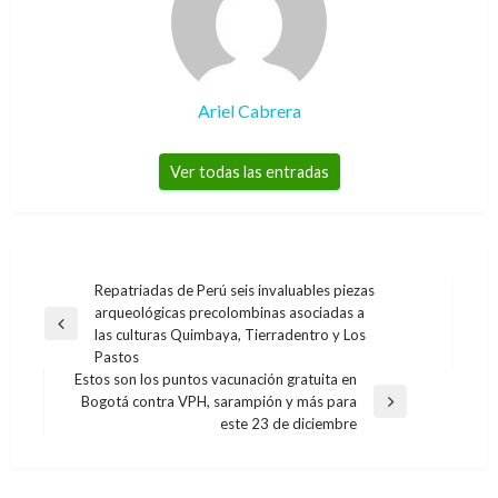
Ariel Cabrera
Ver todas las entradas
Navegación
Repatriadas de Perú seis invaluables piezas
arqueológicas precolombinas asociadas a
de
Entrada
las culturas Quimbaya, Tierradentro y Los
entradas
anterior
Pastos
Estos son los puntos vacunación gratuita en
Bogotá contra VPH, sarampión y más para
Entrada
este 23 de diciembre
siguiente