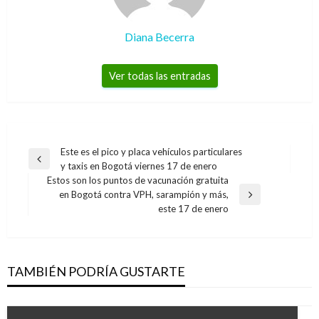
Diana Becerra
Ver todas las entradas
Navegación
Este es el pico y placa vehículos particulares
Entrada
y taxis en Bogotá viernes 17 de enero
de
anterior
Estos son los puntos de vacunación gratuita
entradas
en Bogotá contra VPH, sarampión y más,
Entrada
este 17 de enero
siguiente
TAMBIÉN PODRÍA GUSTARTE