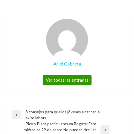
Ariel Cabrera
Ver todas las entradas
Navegación
8 consejos para que los jóvenes alcancen el
Entrada
éxito laboral
de
anterior
Pico y Placa particulares en Bogotá: Este
entradas
miércoles 29 de enero No pueden circular
Entrada