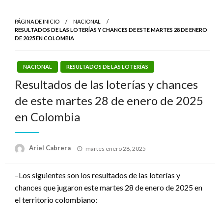
PÁGINA DE INICIO
NACIONAL
RESULTADOS DE LAS LOTERÍAS Y CHANCES DE ESTE MARTES 28 DE ENERO
DE 2025 EN COLOMBIA
NACIONAL
RESULTADOS DE LAS LOTERÍAS
Resultados de las loterías y chances
de este martes 28 de enero de 2025
en Colombia
Publicado
Ariel Cabrera
martes enero 28, 2025
el
–Los siguientes son los resultados de las loterías y
chances que jugaron este martes 28 de enero de 2025 en
el territorio colombiano: