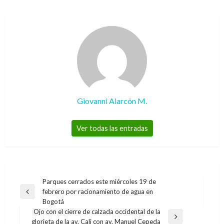
Giovanni Alarcón M.
Ver todas las entradas
Navegación
Parques cerrados este miércoles 19 de
febrero por racionamiento de agua en
de
Entrada
Bogotá
anterior
entradas
Ojo con el cierre de calzada occidental de la
Entrada
glorieta de la av. Cali con av. Manuel Cepeda