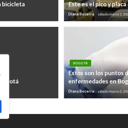
 bicicleta
Este es el pico y plac
Diana Becerra
sábado marzo 1, 20
BOGOTÁ
Estos son los puntos 
,
 Bogotá
enfermedades en Bogo
Diana Becerra
sábado marzo 2, 20