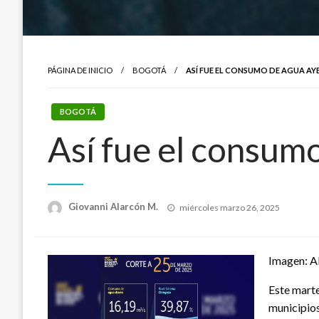
PÁGINA DE INICIO
BOGOTÁ
ASÍ FUE EL CONSUMO DE AGUA AY
BOGOTÁ
Así fue el consum
Publicado
Giovanni Alarcón M.
miércoles marzo 26, 2025
el
Imagen: A
Este mart
municipio