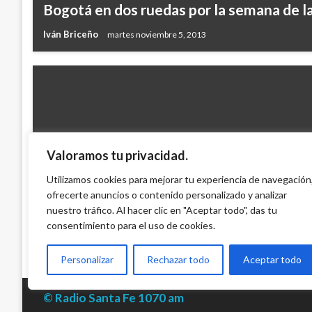
Bogotá en dos ruedas por la semana de la
Iván Briceño
martes noviembre 5, 2013
Valoramos tu privacidad.
BOGOTÁ
Utilizamos cookies para mejorar tu experiencia de navegación
ofrecerte anuncios o contenido personalizado y analizar
Ultiman detalles de Plan Democracia en
nuestro tráfico. Al hacer clic en "Aceptar todo", das tu
Edgar Julio Montenegro
martes marzo 9, 2010
consentimiento para el uso de cookies.
Personalizar
Rechazar todo
Aceptar todo
© Radio Santa Fe 1070 am