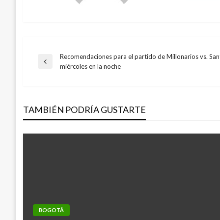
Recomendaciones para el partido de Millonarios vs. San
Navegación
Entrada
miércoles en la noche
anterior
de
TAMBIÉN PODRÍA GUSTARTE
entradas
BOGOTÁ