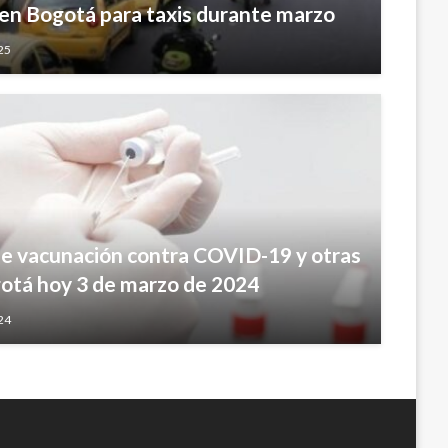
a en Bogotá para taxis durante marzo
25
de vacunación contra COVID-19 y otras
tá hoy 3 de marzo de 2024
24