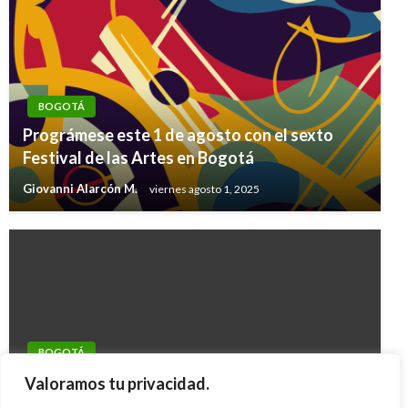
BOGOTÁ
Prográmese este 1 de agosto con el sexto
Festival de las Artes en Bogotá
Giovanni Alarcón M.
viernes agosto 1, 2025
BOGOTÁ
Refuerzan acciones contra conductores
Valoramos tu privacidad.
borrachos en Bogotá