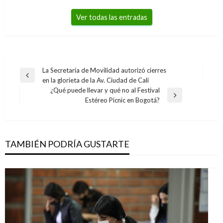
Ver todas las entradas
Navegación
La Secretaría de Movilidad autorizó cierres
Entrada
en la glorieta de la Av. Ciudad de Cali
de
anterior
¿Qué puede llevar y qué no al Festival
entradas
Entrada
Estéreo Picnic en Bogotá?
siguiente
TAMBIÉN PODRÍA GUSTARTE