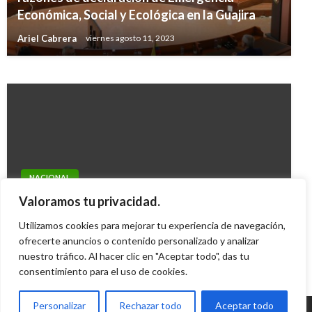
estándares internacionales: General Jorge
Económica, Social y Ecológica en la Guajira
Luís Vargas.
Ariel Cabrera
viernes agosto 11, 2023
Carlos Martinez
jueves febrero 18, 2021
NACIONAL
Adjudicado proyecto para el acueducto de
Valoramos tu privacidad.
Yopal
Utilizamos cookies para mejorar tu experiencia de navegación,
Giovanni Alarcón M.
ofrecerte anuncios o contenido personalizado y analizar
jueves abril 30, 2015
nuestro tráfico. Al hacer clic en "Aceptar todo", das tu
consentimiento para el uso de cookies.
Personalizar
Rechazar todo
Aceptar todo