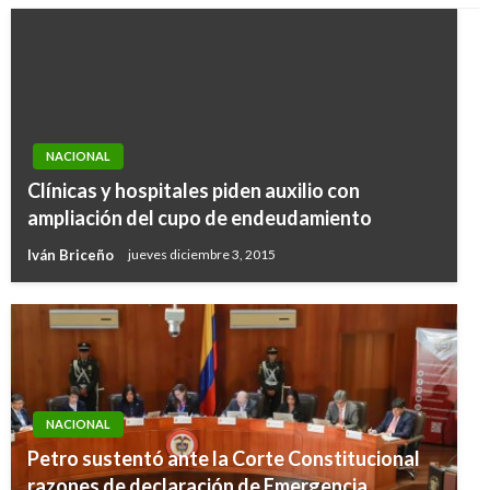
NACIONAL
Clínicas y hospitales piden auxilio con
ampliación del cupo de endeudamiento
Iván Briceño
jueves diciembre 3, 2015
NACIONAL
NACIONAL
La Policía Nacional podría cambiar el color de
Petro sustentó ante la Corte Constitucional
su uniforme para estar más acorde a los
razones de declaración de Emergencia