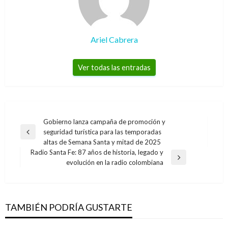
Ariel Cabrera
Ver todas las entradas
Navegación
Gobierno lanza campaña de promoción y
seguridad turística para las temporadas
de
Entrada
altas de Semana Santa y mitad de 2025
anterior
entradas
Radio Santa Fe: 87 años de historia, legado y
Entrada
evolución en la radio colombiana
siguiente
TAMBIÉN PODRÍA GUSTARTE