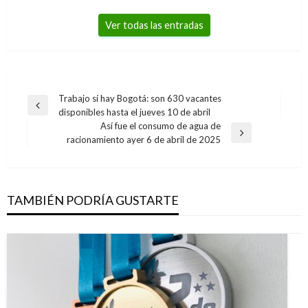
Ver todas las entradas
Navegación
Trabajo sí hay Bogotá: son 630 vacantes
Entrada
disponibles hasta el jueves 10 de abril
de
anterior
Así fue el consumo de agua de
entradas
Entrada
racionamiento ayer 6 de abril de 2025
siguiente
TAMBIÉN PODRÍA GUSTARTE