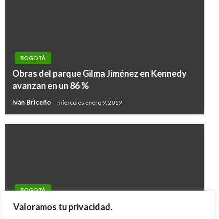
BOGOTÁ
Obras del parque Gilma Jiménez en Kennedy
avanzan en un 86 %
Iván Briceño
miércoles enero 9, 2019
BOGOTÁ
Póliza de responsabilidad a organizadores de
Valoramos tu privacidad.
marchas pide Fenalco