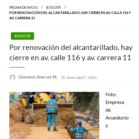
PÁGINA DE INICIO
BOGOTÁ
POR RENOVACIÓN DEL ALCANTARILLADO, HAY CIERRE EN AV. CALLE 116 Y
AV. CARRERA 11
BOGOTÁ
Por renovación del alcantarillado, hay
cierre en av. calle 116 y av. carrera 11
Publicado
Giovanni Alarcón M.
lunes abril 7, 2025
el
Foto:
Empresa
de
Acueducto
y