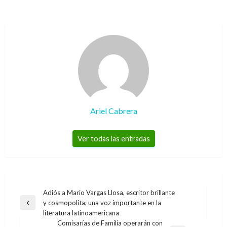
Ariel Cabrera
Ver todas las entradas
Navegación
Adiós a Mario Vargas Llosa, escritor brillante
y cosmopolita; una voz importante en la
de
Entrada
literatura latinoamericana
anterior
entradas
Comisarías de Familia operarán con