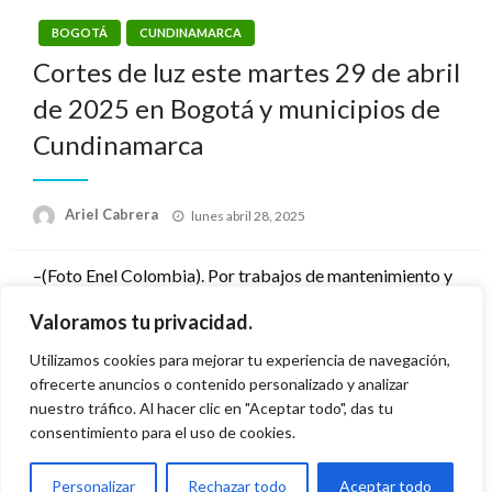
BOGOTÁ
CUNDINAMARCA
Cortes de luz este martes 29 de abril
de 2025 en Bogotá y municipios de
Cundinamarca
Publicado
Ariel Cabrera
lunes abril 28, 2025
el
–(Foto Enel Colombia). Por trabajos de mantenimiento y
de ajuste de redes, habrá cortes del servicio de energía
Valoramos tu privacidad.
este martes 29 de abril de 2025 en los siguientes
sectores de la capital de la República y municipios de
Utilizamos cookies para mejorar tu experiencia de navegación,
ofrecerte anuncios o contenido personalizado y analizar
Cundinamarca:
nuestro tráfico. Al hacer clic en "Aceptar todo", das tu
consentimiento para el uso de cookies.
© Radio Santa Fe 1070 am
Personalizar
Rechazar todo
Aceptar todo