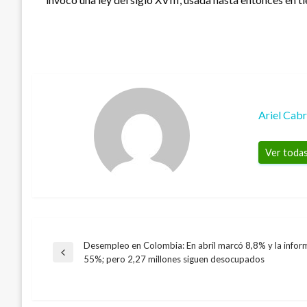
Ariel Cab
Ver todas
Desempleo en Colombia: En abril marcó 8,8% y la infor
Navegación
Entrada
55%; pero 2,27 millones siguen desocupados
anterior
INTERNACIONAL
de
Aumenta a 17 el número de muertos en C