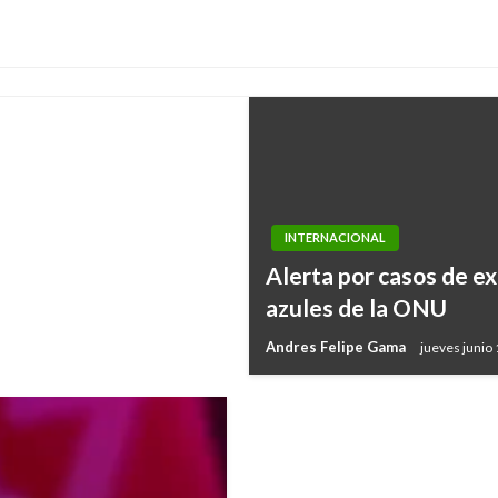
INTERNACIONAL
INTERNACIONAL
Alerta por casos de e
Más de 120 terrorista
azules de la ONU
en Siria por bombarde
Andres Felipe Gama
jueves junio
Ariel Cabrera
sábado mayo 27, 20