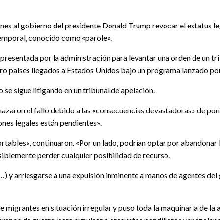
nes al gobierno del presidente Donald Trump revocar el estatus le
emporal, conocido como «parole».
presentada por la administración para levantar una orden de un trib
tro países llegados a Estados Unidos bajo un programa lanzado por
 se sigue litigando en un tribunal de apelación.
zaron el fallo debido a las «consecuencias devastadoras» de poner
ones legales están pendientes».
rtables», continuaron. «Por un lado, podrían optar por abandonar
osiblemente perder cualquier posibilidad de recurso.
) y arriesgarse a una expulsión inminente a manos de agentes del 
igrantes en situación irregular y puso toda la maquinaria de la ad
tiempos de guerra, para expulsar a presuntos pandilleros venezolano