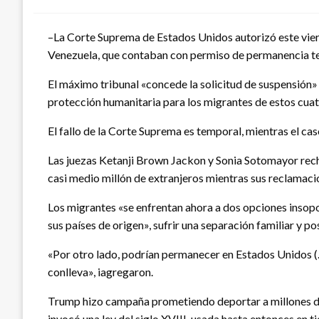
–La Corte Suprema de Estados Unidos autorizó este vier
Venezuela, que contaban con permiso de permanencia t
El máximo tribunal «concede la solicitud de suspensión» 
protección humanitaria para los migrantes de estos cua
El fallo de la Corte Suprema es temporal, mientras el caso
Las juezas Ketanji Brown Jackon y Sonia Sotomayor recha
casi medio millón de extranjeros mientras sus reclamaci
Los migrantes «se enfrentan ahora a dos opciones insopo
sus países de origen», sufrir una separación familiar y p
«Por otro lado, podrían permanecer en Estados Unidos (…
conlleva», iagregaron.
Trump hizo campaña prometiendo deportar a millones de m
invocó una ley del siglo XVIII, usada hasta entonces en 