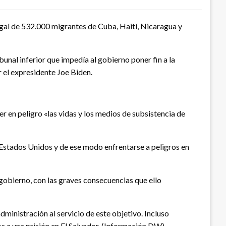
gal de 532.000 migrantes de Cuba, Haití, Nicaragua y
unal inferior que impedía al gobierno poner fin a la
 el expresidente Joe Biden.
 en peligro «las vidas y los medios de subsistencia de
 Estados Unidos y de ese modo enfrentarse a peligros en
gobierno, con las graves consecuencias que ello
ministración al servicio de este objetivo. Incluso
s a una prisión en El Salvador. (Información DW).