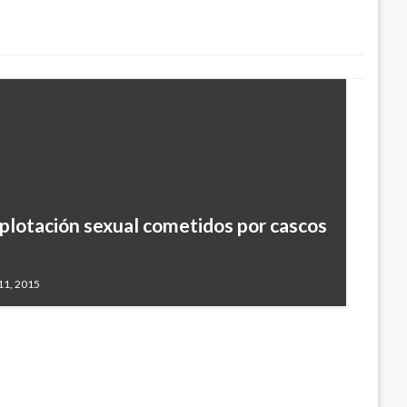
xplotación sexual cometidos por cascos
s del estado islámico fueron abatidos
ros rusos
 11, 2015
17