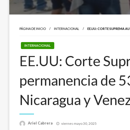
PÁGINA DE INICIO
INTERNACIONAL
EE.UU: CORTE SUPREMA AU
INTERNACIONAL
EE.UU: Corte Supr
permanencia de 53
Nicaragua y Vene
Publicado
Ariel Cabrera
viernes mayo 30, 2025
el