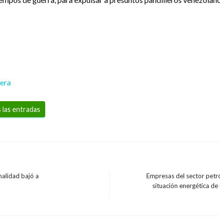
rera
 las entradas
malidad bajó a
Empresas del sector petró
situación energética de
Entrada
siguiente
hina por el nuevo