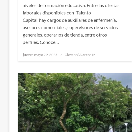
niveles de formación educativa. Entre las ofertas
laborales disponibles con ‘Talento
Capital’ hay cargos de auxiliares de enfermería,
asesores comerciales, supervisores de servicios
generales, operarios de tienda, entre otros
perfiles. Conoce…
Publicado
jueves mayo 29, 2025
Giovanni Alarcón M.
el