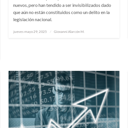
nuevos, pero han tendido a ser invisibilizados dado
que aún no están constituidos como un delito en la
legislación nacional.
Publicado
jueves mayo 29, 2025
Giovanni Alarcón M.
el