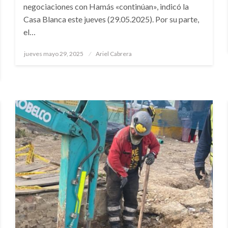
negociaciones con Hamás «continúan», indicó la
Casa Blanca este jueves (29.05.2025). Por su parte,
el…
Publicado
jueves mayo 29, 2025
Ariel Cabrera
el