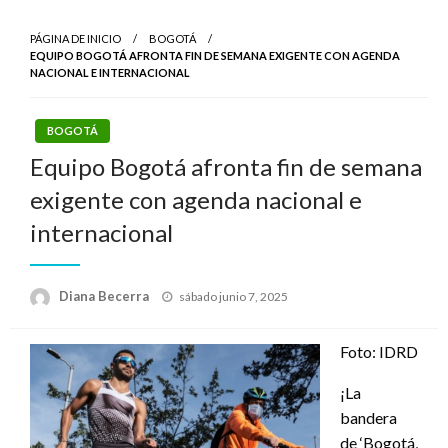
PÁGINA DE INICIO
BOGOTÁ
EQUIPO BOGOTÁ AFRONTA FIN DE SEMANA EXIGENTE CON AGENDA
NACIONAL E INTERNACIONAL
BOGOTÁ
Equipo Bogotá afronta fin de semana
exigente con agenda nacional e
internacional
Publicado
Diana Becerra
sábado junio 7, 2025
el
Foto: IDRD
¡La
bandera
de ‘Bogotá,