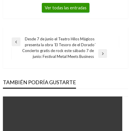
Ver todas las entradas
Navegación
Desde 7 de junio el Teatro Hilos Mágicos
Entrada
presenta la obra ´El Tesoro de el Dorado´
de
anterior
Concierto gratis de rock este sábado 7 de
entradas
Entrada
junio: Festival Metal Meets Business
siguiente
TAMBIÉN PODRÍA GUSTARTE