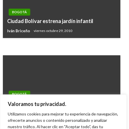
BOGOTÁ
BOGOTÁ
BOGOTÁ
Plan gratuito para los niños en la semana de
Ciudad Bolívar estrena jardín infantil
Convocan a universidades y organizaciones
receso escolar
Iván Briceño
viernes octubre 29, 2010
para participar en “El Reto Bici”
Giovanni Alarcón M.
viernes octubre 7, 2016
Iván Briceño
miércoles septiembre 19, 2018
BOGOTÁ
Muere un hombre al volante y se estrella
Valoramos tu privacidad.
contra una vivienda en el Minuto de Dios
Utilizamos cookies para mejorar tu experiencia de navegación,
ofrecerte anuncios o contenido personalizado y analizar
Iván Briceño
martes diciembre 21, 2010
nuestro tráfico. Al hacer clic en "Aceptar todo", das tu