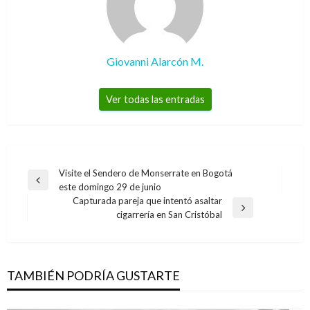
Giovanni Alarcón M.
Ver todas las entradas
Navegación
Visite el Sendero de Monserrate en Bogotá
Entrada
este domingo 29 de junio
de
anterior
Capturada pareja que intentó asaltar
entradas
Entrada
cigarrería en San Cristóbal
siguiente
TAMBIÉN PODRÍA GUSTARTE