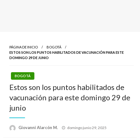
PÁGINA DE INICIO
BOGOTÁ
ESTOS SON LOS PUNTOS HABILITADOS DE VACUNACIÓN PARA ESTE
DOMINGO 29 DE JUNIO
BOGOTÁ
Estos son los puntos habilitados de
vacunación para este domingo 29 de
junio
Publicado
Giovanni Alarcón M.
domingo junio 29, 2025
el