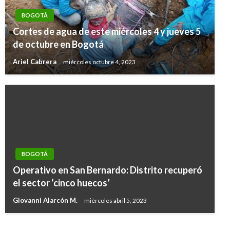
BOGOTÁ
Cortes de agua de este miércoles 4 y jueves 5
de octubre en Bogotá
Ariel Cabrera
miércoles octubre 4, 2023
BOGOTÁ
BOGOTÁ
Operativo en San Bernardo: Distrito recuperó
Desde Concejo se quejan por «pésimo»
el sector ‘cinco huecos’
servicio de telefonía celular en Bogotá
Giovanni Alarcón M.
miércoles abril 5, 2023
Iván Briceño
sábado octubre 20, 2018