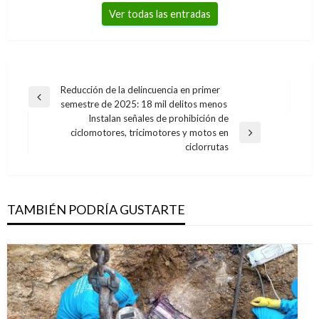
Ver todas las entradas
Navegación
Reducción de la delincuencia en primer
Entrada
semestre de 2025: 18 mil delitos menos
de
anterior
Instalan señales de prohibición de
entradas
ciclomotores, tricimotores y motos en
Entrada
ciclorrutas
siguiente
TAMBIÉN PODRÍA GUSTARTE