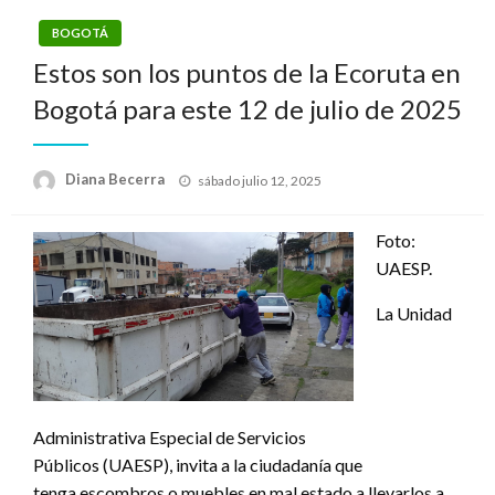
BOGOTÁ
Estos son los puntos de la Ecoruta en
Bogotá para este 12 de julio de 2025
Publicado
Diana Becerra
sábado julio 12, 2025
el
Foto:
UAESP.
La Unidad
Administrativa Especial de Servicios
Públicos (UAESP), invita a la ciudadanía que
tenga escombros o muebles en mal estado a llevarlos a