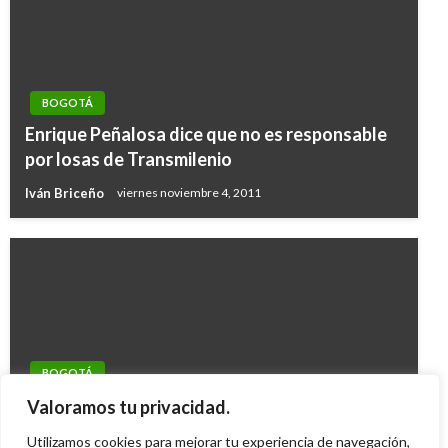
BOGOTÁ
Enrique Peñalosa dice que no es responsable
por losas de Transmilenio
Iván Briceño
viernes noviembre 4, 2011
BOGOTÁ
Concierto gratis de la Orquesta Filarmónica
Valoramos tu privacidad.
de Bogotá este 2 de agosto
Utilizamos cookies para mejorar tu experiencia de navegación,