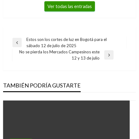
Ver todas las entradas
Navegación
Estos son los cortes de luz en Bogotá para el
Entrada
sábado 12 de julio de 2025
de
anterior
No se pierda los Mercados Campesinos este
entradas
Entrada
12 y 13 de julio
siguiente
TAMBIÉN PODRÍA GUSTARTE